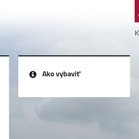
K
Ako vybaviť